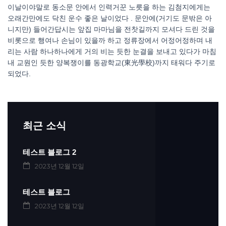
이날이야말로 동소문 안에서 인력거꾼 노릇을 하는 김첨지에게는
오래간만에도 닥친 운수 좋은 날이었다 . 문안에(거기도 문밖은 아
니지만) 들어간답시는 앞집 마마님을 전찻길까지 모셔다 드린 것을
비롯으로 행여나 손님이 있을까 하고 정류장에서 어정어정하며 내
리는 사람 하나하나에게 거의 비는 듯한 눈결을 보내고 있다가 마침
내 교원인 듯한 양복쟁이를 동광학교(東光學校)까지 태워다 주기로
되었다.
최근 소식
테스트 블로그 2
2023년 12월 12일
테스트 블로그
2023년 12월 12일