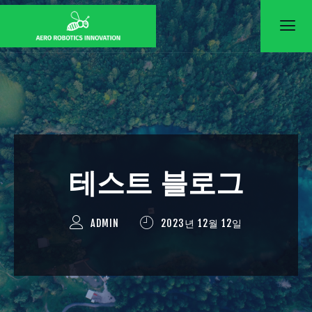
콘
텐
츠
로
건
너
뛰
기
테스트 블로그
ADMIN
2023년 12월 12일