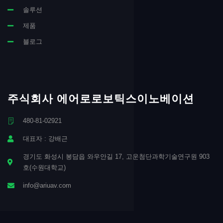
솔루션
제품
블로그
주식회사 에어로로보틱스이노베이션
480-81-02921
대표자 : 강배근
경기도 화성시 봉담읍 와우안길 17, 고운첨단과학기술연구원 903
호(수원대학교)
info@ariuav.com