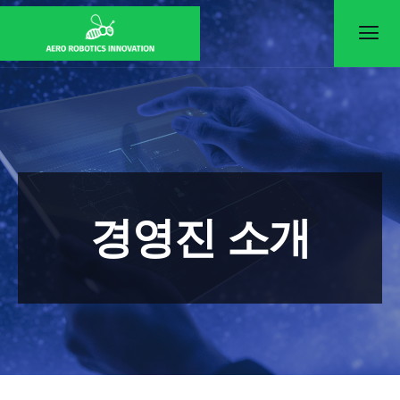
콘
텐
츠
로
건
너
뛰
기
경영진 소개