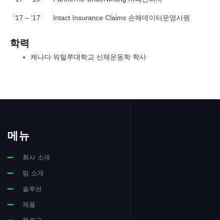
‘17 – ‘17
Intact Insurance Claims 손해데이터운영사원
학력
캐나다 워털루대학교 신체운동학 학사
메뉴
회사 소개
팀 소개
솔루션
제품